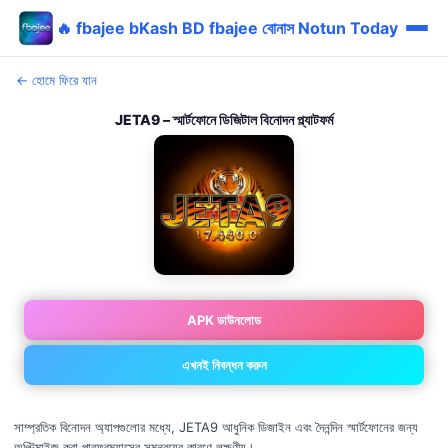
🔥 fbajee bKash BD fbajee বোনাস Notun Today
← হোমে ফিরে যান
JETA9 – স্মার্টফোনে ডিজিটাল বিনোদন প্ল্যাটফর্ম
APK ডাউনলোড
এখনই নিবন্ধন করুন
সাম্প্রতিক বিনোদন অ্যাপগুলোর মধ্যে, JETA9 আধুনিক ডিজাইন এবং দৈনন্দিন স্মার্টফোনের জন্য
অপ্টিমাইজ করা পারফরম্যান্সের সমন্বয়ের কারণে লক্ষণীয়।