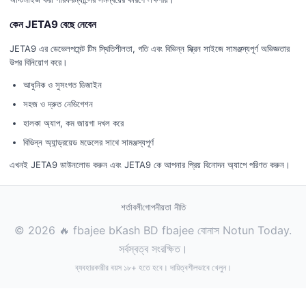
কেন JETA9 বেছে নেবেন
JETA9 এর ডেভেলপমেন্ট টিম স্থিতিশীলতা, গতি এবং বিভিন্ন স্ক্রিন সাইজে সামঞ্জস্যপূর্ণ অভিজ্ঞতার
উপর বিনিয়োগ করে।
আধুনিক ও সুসংগত ডিজাইন
সহজ ও দ্রুত নেভিগেশন
হালকা অ্যাপ, কম জায়গা দখল করে
বিভিন্ন অ্যান্ড্রয়েড মডেলের সাথে সামঞ্জস্যপূর্ণ
এখনই JETA9 ডাউনলোড করুন এবং JETA9 কে আপনার প্রিয় বিনোদন অ্যাপে পরিণত করুন।
শর্তাবলী
গোপনীয়তা নীতি
© 2026 🔥 fbajee bKash BD fbajee বোনাস Notun Today.
সর্বস্বত্ব সংরক্ষিত।
ব্যবহারকারীর বয়স ১৮+ হতে হবে। দায়িত্বশীলভাবে খেলুন।