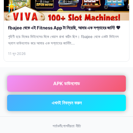
fbajee থেকে এই Fitness App টা নিয়েছি, আমার এক সপ্তাহের জার্নি! 💖
গৃহিণী হয়ে নিজের ফিটনেসের দিকে খেয়াল রাখা কঠিন ছিল। fbajee থেকে একটা ফিটনেস
অ্যাপ ডাউনলোড করে আমার এক সপ্তাহের জার্নিটা...
11 জুন 2026
APK ডাউনলোড
এখনই নিবন্ধন করুন
শর্তাবলী
গোপনীয়তা নীতি