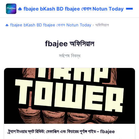
🔥 fbajee bKash BD fbajee বোনাস Notun Today
🔥 fbajee bKash BD fbajee বোনাস Notun Today
›
অফিসিয়াল
fbajee অফিসিয়াল
সর্বশেষ নিবন্ধ
ট্র্যাপ টাওয়ার স্লট রিভিউ: মেকানিক্স এবং ফিচারের পূর্ণাঙ্গ গাইড – fbajee