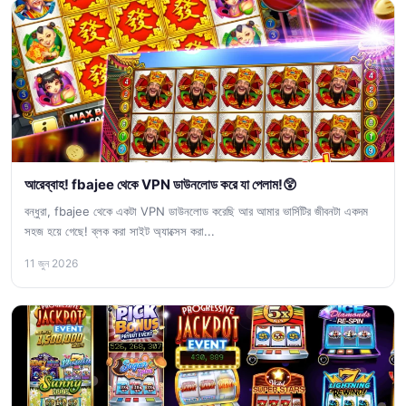
আরেব্বাহ! fbajee থেকে VPN ডাউনলোড করে যা পেলাম!😲
বন্ধুরা, fbajee থেকে একটা VPN ডাউনলোড করেছি আর আমার ভার্সিটির জীবনটা একদম
সহজ হয়ে গেছে! ব্লক করা সাইট অ্যাক্সেস করা...
11 জুন 2026